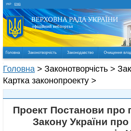
УКР
ENG
Головна
Законотворчість
Законодавство
Очищення вла
Головна
> Законотворчість > За
Картка законопроекту >
Проект Постанови про 
Закону України про