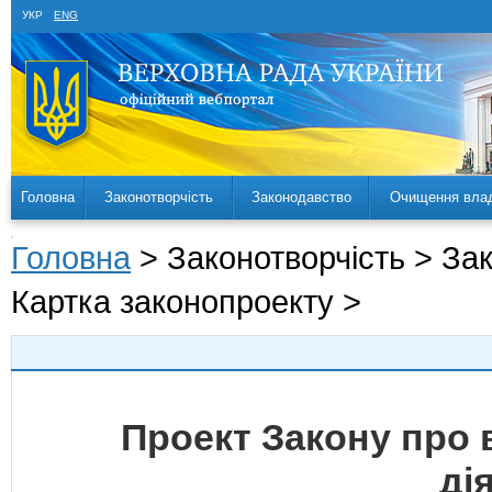
УКР
ENG
Головна
Законотворчість
Законодавство
Очищення вла
Головна
> Законотворчість > За
Картка законопроекту >
Проект Закону про 
ді