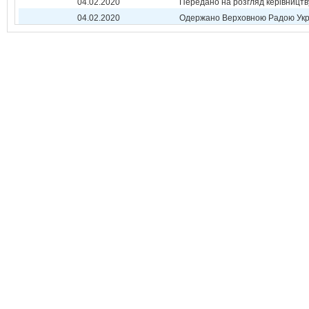
04.02.2020
Передано на розгляд керівництв
04.02.2020
Одержано Верховною Радою Укр