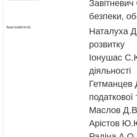
Завітневич 
безпеки, об
Інші комітети:
Наталуха Д.
розвитку
Іонушас С.К
діяльності
Гетманцев Д
податкової 
Маслов Д.В.
Арістов Ю.
Радіна А.О.