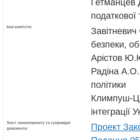
Гетманцев Д
податкової 
Інші комітети:
Завітневич 
безпеки, об
Арістов Ю.
Радіна А.О.
політики
Климпуш-Ци
інтеграції 
Текст законопроекту та супровідні
Проект Зак
документи: