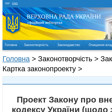
УКР
ENG
Головна
Законотворчість
Законодавство
Очищення вла
Головна
> Законотворчість > За
Картка законопроекту >
Проект Закону про вн
кодексу України (щодо