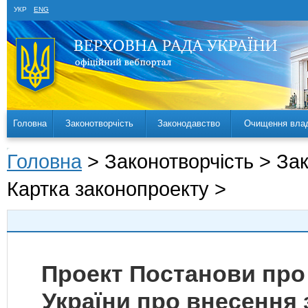
УКР
ENG
Головна
Законотворчість
Законодавство
Очищення вла
Головна
> Законотворчість > За
Картка законопроекту >
Проект Постанови про
України про внесення 