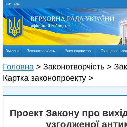
УКР
ENG
Головна
Законотворчість
Законодавство
Очищення вла
Головна
> Законотворчість > За
Картка законопроекту >
Проект Закону про вихі
узгодженої анти