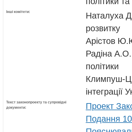
політики та
Інші комітети:
Наталуха Д.
розвитку
Арістов Ю.
Радіна А.О.
політики
Климпуш-Ци
інтеграції
Текст законопроекту та супровідні
Проект Зак
документи:
Подання 10
Пояснюваль