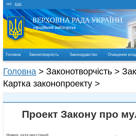
УКР
ENG
Головна
Законотворчість
Законодавство
Очищення вла
Головна
> Законотворчість > За
Картка законопроекту >
Проект Закону про м
Номер, дата реєстрації: