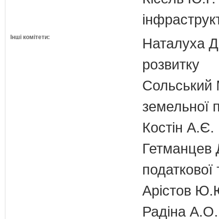
інфраструк
Інші комітети:
Наталуха Д.
розвитку
Сольський М
земельної п
Костін А.Є.
Гетманцев Д
податкової 
Арістов Ю.
Радіна А.О.