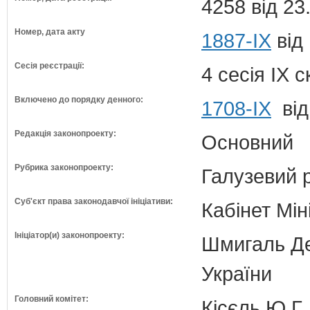
4258 від 23
Номер, дата акту
1887-IX
від 
Сесія реєстрації:
4 сесія IX 
Включено до порядку денного:
1708-ІХ
від
Редакція законопроекту:
Основний
Рубрика законопроекту:
Галузевий 
Суб'єкт права законодавчої ініціативи:
Кабінет Мін
Ініціатор(и) законопроекту:
Шмигаль Де
України
Головний комітет:
Кісєль Ю.Г.