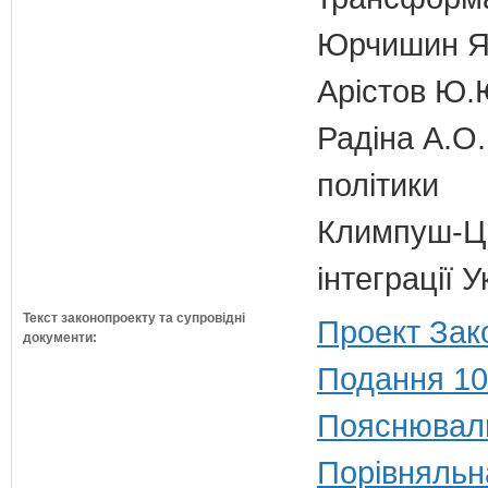
Юрчишин Я.
Арістов Ю.
Радіна А.О.
політики
Климпуш-Ци
інтеграції 
Текст законопроекту та супровідні
Проект Зак
документи:
Подання 10
Пояснюваль
Порівняльн