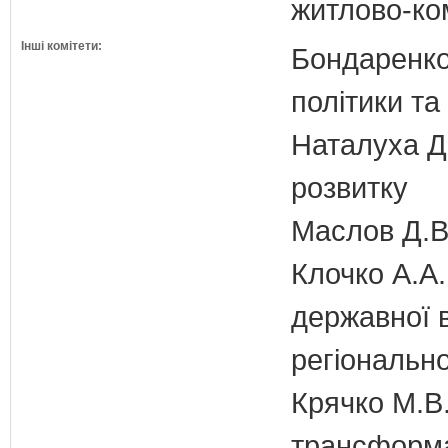
житлово-ко
Інші комітети:
Бондаренко 
політики т
Наталуха Д.
розвитку
Маслов Д.В.
Клочко А.А.
державної 
регіонально
Крячко М.В.
трансформа