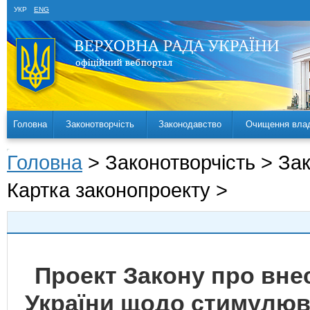
УКР
ENG
Головна
Законотворчість
Законодавство
Очищення вла
Головна
> Законотворчість > За
Картка законопроекту >
Проект Закону про внес
України щодо стимулюв