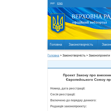
УКР
ENG
Головна
Законотворчість
Закон
Головна
> Законотворчість > Законопроекти
Проект Закону про внесенн
Європейського Союзу про
Номер, дата реєстрації:
Сесія реєстрації:
Включено до порядку денного:
Редакція законопроекту: