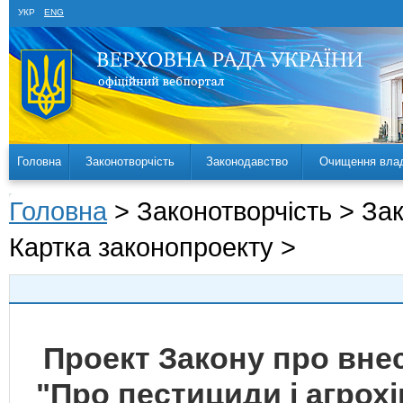
УКР
ENG
Головна
Законотворчість
Законодавство
Очищення вла
Головна
> Законотворчість > За
Картка законопроекту >
Проект Закону про внес
"Про пестициди і агрох