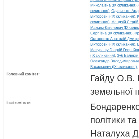
Миколаївна (IX скликання)
скликання)
Одарченко Андр
Вікторович (IX скликання)
скликання)
Мандзій Сергій
Максим Євгенович (IX скли
Сергіївна (IX скликання)
Фр
Остапенко Анатолій Дмитро
Вікторович (IX скликання)
В
Мазурашу Георгій Георгійов
(IX скликання)
Зуб Валерій
Олександр Володимирович 
Васильович (IX скликання)
Головний комітет:
Гайду О.В. 
земельної п
Інші комітети:
Бондаренко 
політики т
Наталуха Д.