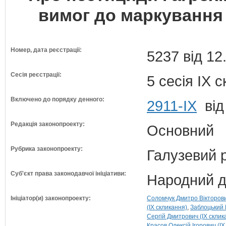
вимог до маркування п
Номер, дата реєстрації:
5237 від 12
Сесія реєстрації:
5 сесія IX 
Включено до порядку денного:
2911-ІХ
від
Редакція законопроекту:
Основний
Рубрика законопроекту:
Галузевий 
Суб'єкт права законодавчої ініціативи:
Народний д
Ініціатор(и) законопроекту:
Соломчук Дмитро Вікторови
(IX скликання)
Заблоцький 
Сергій Дмитрович (IX склик
Красов Олексій Ігорович (IX