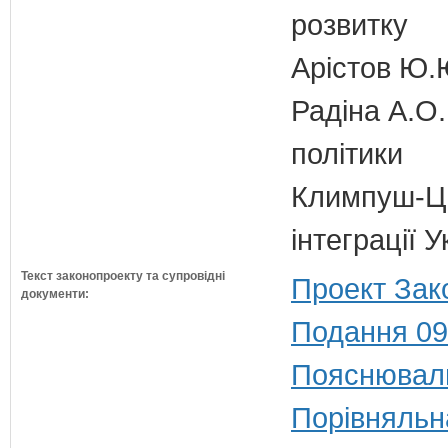
розвитку
Арістов Ю.
Радіна А.О.
політики
Климпуш-Ци
інтеграції 
Текст законопроекту та супровідні
Проект Зак
документи:
Подання 09
Пояснюваль
Порівняльн