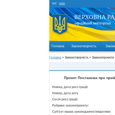
УКР
ENG
Головна
Законотворчість
Закон
Головна
> Законотворчість > Законопроекти
Проект Постанови про прий
Номер, дата реєстрації:
Номер, дата акту
Сесія реєстрації:
Рубрика законопроекту:
Суб'єкт права законодавчої ініціативи: