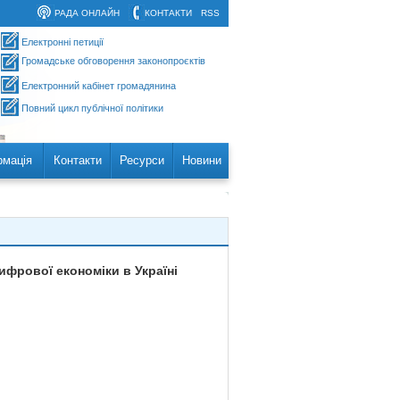
РАДА ОНЛАЙН
КОНТАКТИ
RSS
Електронні петиції
Громадське обговорення законопроєктів
Електронний кабінет громадянина
Повний цикл публічної політики
рмація
Контакти
Ресурси
Новини
фрової економіки в Україні