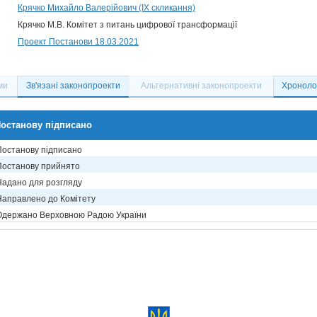
Крячко Михайло Валерійович (IX скликання)
Крячко М.В. Комітет з питань цифрової трансформації
Проект Постанови 18.03.2021
ми
Зв'язані законопроекти
Альтернативні законопроекти
Хронолог
останову підписано
Постанову підписано
Постанову прийнято
Надано для розгляду
Направлено до Комітету
Одержано Верховною Радою України