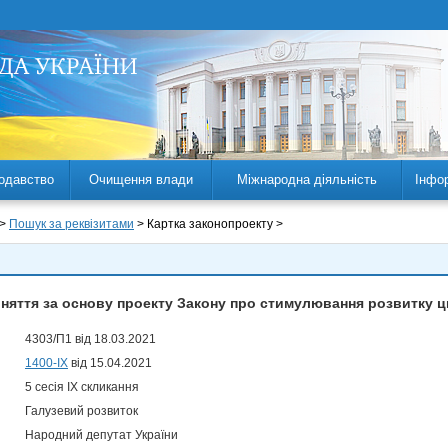
одавство
Очищення влади
Міжнародна діяльність
Інфо
 >
Пошук за реквізитами
> Картка законопроекту >
няття за основу проекту Закону про стимулювання розвитку ци
4303/П1 від 18.03.2021
1400-IX
від 15.04.2021
5 сесія IX скликання
Галузевий розвиток
Народний депутат України