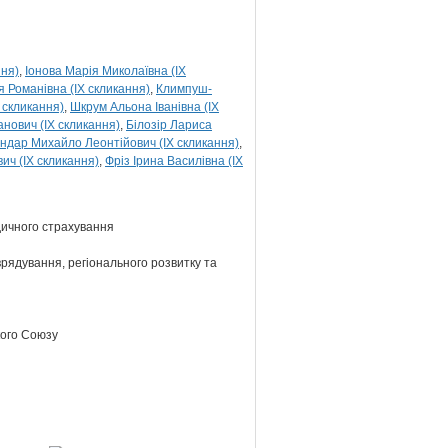
ння)
Іонова Марія Миколаївна (IX
 Романівна (IX скликання)
Климпуш-
 скликання)
Шкрум Альона Іванівна (IX
ванович (IX скликання)
Білозір Лариса
ндар Михайло Леонтійович (IX скликання)
ич (IX скликання)
Фріз Ірина Василівна (IX
едичного страхування
врядування, регіонального розвитку та
кого Союзу