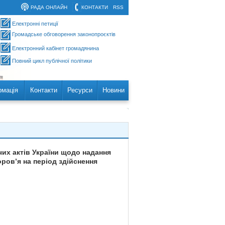
РАДА ОНЛАЙН
КОНТАКТИ
RSS
Електронні петиції
Громадське обговорення законопроєктів
Електронний кабінет громадянина
Повний цикл публічної політики
рмація
Контакти
Ресурси
Новини
чих актів України щодо надання
ров’я на період здійснення