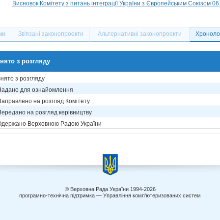
Висновок Комітету з питань інтеграції України з Європейським Союзом 06
ми
Зв'язані законопроекти
Альтернативні законопроекти
Хронолог
нято з розгляду
Знято з розгляду
Надано для ознайомлення
Направлено на розгляд Комітету
Передано на розгляд керівництву
Одержано Верховною Радою України
© Верховна Рада України 1994-2026
програмно-технічна підтримка — Управління комп'ютеризованих систем