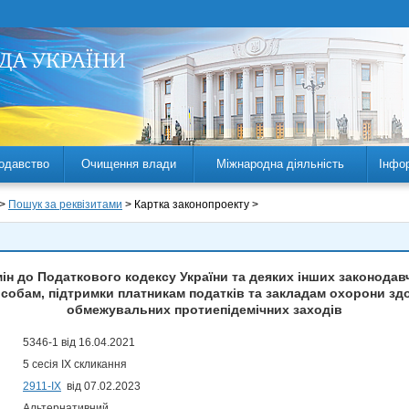
одавство
Очищення влади
Міжнародна діяльність
Інфо
 >
Пошук за реквізитами
> Картка законопроекту >
ін до Податкового кодексу України та деяких інших законодав
обам, підтримки платникам податків та закладам охорони здо
обмежувальних протиепідемічних заходів
5346-1 від 16.04.2021
5 сесія IX скликання
2911-ІХ
від 07.02.2023
Альтернативний