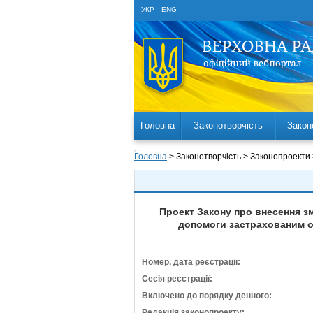
УКР
ENG
Головна
Законотворчість
Закон
Головна
> Законотворчість > Законопроекти
Проект Закону про внесення зм
допомоги застрахованим ос
Номер, дата реєстрації:
Сесія реєстрації:
Включено до порядку денного:
Редакція законопроекту: