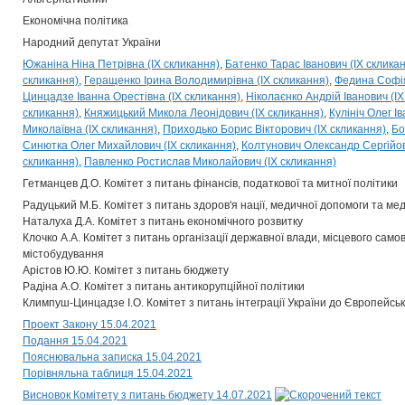
Економічна політика
Народний депутат України
Южаніна Ніна Петрівна (IX скликання)
Батенко Тарас Іванович (IX склика
скликання)
Геращенко Ірина Володимирівна (IX скликання)
Федина Софія
Цинцадзе Іванна Орестівна (IX скликання)
Ніколаєнко Андрій Іванович (IX
скликання)
Княжицький Микола Леонідович (IX скликання)
Кулініч Олег І
Миколаївна (IX скликання)
Приходько Борис Вікторович (IX скликання)
Бо
Синютка Олег Михайлович (IX скликання)
Колтунович Олександр Сергійов
скликання)
Павленко Ростислав Миколайович (IX скликання)
Гетманцев Д.О. Комітет з питань фінансів, податкової та митної політики
Радуцький М.Б. Комітет з питань здоров'я нації, медичної допомоги та м
Наталуха Д.А. Комітет з питань економічного розвитку
Клочко А.А. Комітет з питань організації державної влади, місцевого само
містобудування
Арістов Ю.Ю. Комітет з питань бюджету
Радіна А.О. Комітет з питань антикорупційної політики
Климпуш-Цинцадзе І.О. Комітет з питань інтеграції України до Європейсь
Проект Закону 15.04.2021
Подання 15.04.2021
Пояснювальна записка 15.04.2021
Порівняльна таблиця 15.04.2021
Висновок Комітету з питань бюджету 14.07.2021