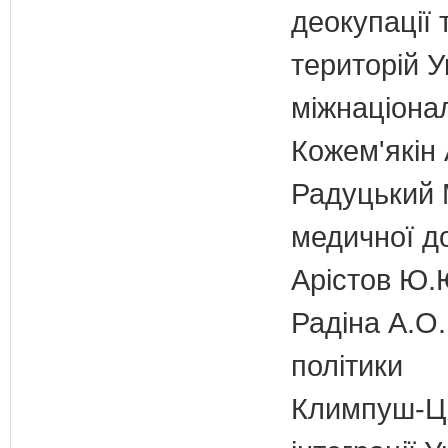
деокупації 
територій У
міжнаціона
Кожем'якін 
Радуцький М
медичної д
Арістов Ю.
Радіна А.О.
політики
Климпуш-Ци