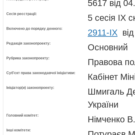
5617 від 04
Сесія реєстрації:
5 сесія IX 
Включено до порядку денного:
2911-ІХ
від
Редакція законопроекту:
Основний
Рубрика законопроекту:
Правова по
Суб'єкт права законодавчої ініціативи:
Кабінет Мін
Ініціатор(и) законопроекту:
Шмигаль Де
України
Головний комітет:
Німченко В.
Інші комітети:
Потураєв М.