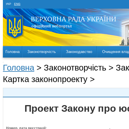
УКР
ENG
Головна
Законотворчість
Законодавство
Очищення вла
Головна
> Законотворчість > За
Картка законопроекту >
Проект Закону про ю
Номер, дата реєстрації: