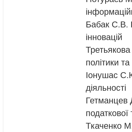
інформаційн
Бабак С.В. 
інновацій
Третьякова 
політики та
Іонушас С.К
діяльності
Гетманцев Д
податкової 
Ткаченко М.