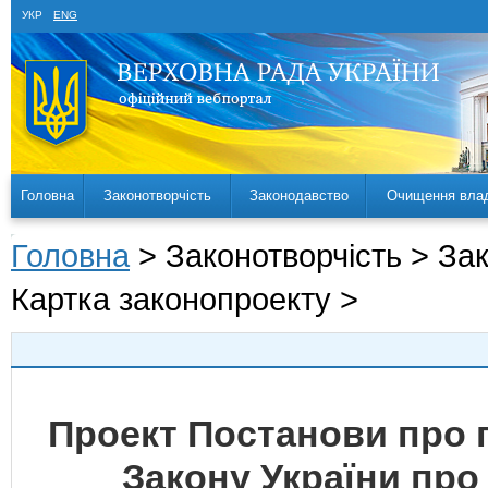
УКР
ENG
Головна
Законотворчість
Законодавство
Очищення вла
Головна
> Законотворчість > За
Картка законопроекту >
Проект Постанови про 
Закону України про