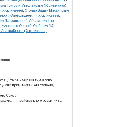
атоліївна (IX скликання)
Ісаєнко Дмитро
мка Григорій Миколайович (IX скликання)
(IX скликання)
Столар Вадим Михайлович
алерій Олександрович (IX скликання)
ич (IX скликання)
Абрамович Ігор
Кучеренко Олексій Юрійович (IX
Анатолійович (IX скликання)
ування
упації та реінтеграції тимчасово
публіки Крим, міста Севастополя,
кого Союзу
врядування, регіонального розвитку та