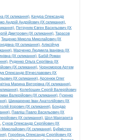
а (IX скликання)
Качура Олександр
ко Андрій Андрійович (IX скликання)
ликання)
Петруняк Євген Васильович (IX
ргій Дмитрович (IX скликання)
Тарасов
Тищенко Микола Миколайович (IX
нідівна (IX скликання)
Аліксійчук
кання)
Марченко Людмила Іванівна (IX
нівна (IX скликання)
Бабій Роман
ння)
Руденко Ольга Сергіївна (IX
йович (IX скликання)
Чорноморов Артем
ук Олександр В'ячеславович (IX
ьович (IX скликання)
Арсенюк Олег
ікітіна Марина Вікторівна (IX скликання)
скликання)
Колебошин Сергій Валерійович
Роман Валерійович (IX скликання)
Гузенко
ння)
Шинкаренко Іван Анатолійович (IX
олій Ігорович (IX скликання)
Бондар
кання)
Павліш Павло Васильович (IX
лерійович (IX скликання)
Шол Маргарита
)
Сухов Олександр Сергійович (IX
 Миколайович (IX скликання)
Буймістер
ння)
Горобець Олександр Сергійович (IX