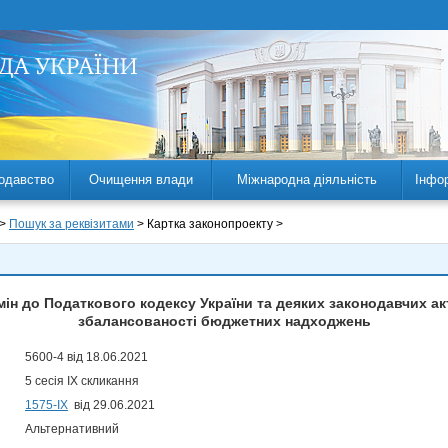
одавство
Очищення влади
Міжнародна діяльність
Інфо
 >
Пошук за реквізитами
> Картка законопроекту >
мін до Податкового кодексу України та деяких законодавчих ак
збалансованості бюджетних надходжень
5600-4 від 18.06.2021
5 сесія IX скликання
1575-ІХ
від 29.06.2021
Альтернативний