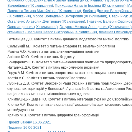
скликання)
Забуранна Леся Валентинівна (IX скликання)
Пуртова Анна Ан
Валерійович (IX скликання)
Приходько Наталія Ігорівна (IX скликання)
Ма
Плачкова Тетяна Михайлівна (IX скликання)
Любота Дмитро Валерійович 
(IX скликання)
Мороз Володимир Вікторович (IX скликання)
Стернійчук В
Остапенко Анатолій Дмитрович (IX скликання)
Гнатенко Валерій Сергійов
Олександрович (IX скликання)
Галушко Микола Леонідович (IX скликання)
скликання)
Мельник Павло Вікторович (IX скликання)
Лукашев Олександр 
Гетманцев Д.О. Комітет з питань фінансів, податкової та митної політики
Сольський М.Т. Комітет з питань аграрної та земельної політики
Радіна А.О. Комітет з питань антикорупційної політики
Арістов Ю.Ю. Комітет з питань бюджету
Бондаренко О.В. Комітет з питань екологічної політики та природокорист
Наталуха Д.А. Комітет з питань економічного розвитку
Герус А.М. Комітет з питань енергетики та житлово-комунальних послуг
Костін А.Є. Комітет з питань правової політики
Лубінець Д.В. Комітет Верховної Ради України з питань прав людини, деок
окупованих територій у Донецькій, Луганській областях та Автономної Рес
національних меншин і міжнаціональних відносин
Климпуш-Цинцадзе І.О. Комітет з питань інтеграції України до Європейсь
Клочко А.А. Комітет з питань організації державної влади, місцевого само
містобудування
Крячко М.В. Комітет з питань цифрової трансформації
Проект Закону 16.06.2021
Подання 16.06.2021