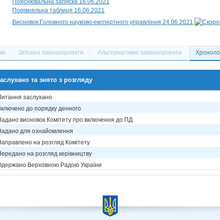
Пояснювальна записка 16.06.2021
Порівняльна таблиця 16.06.2021
Висновок Головного науково-експертного управління 24.06.2021
ми
Зв'язані законопроекти
Альтернативні законопроекти
Хронолог
аслухано та знято з розгляду
Питання заслухано
Включено до порядку денного
Надано висновок Комітету про включення до ПД
Надано для ознайомлення
Направлено на розгляд Комітету
Передано на розгляд керівництву
Одержано Верховною Радою України