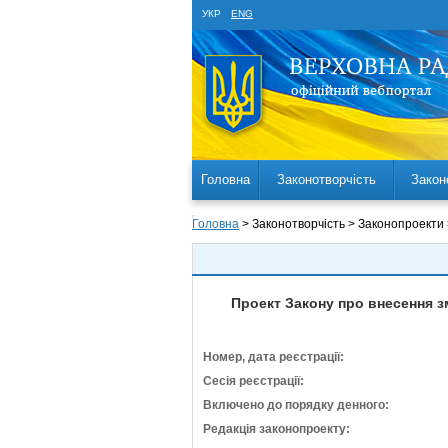
УКР
ENG
Головна
Законотворчість
Закон
Головна
> Законотворчість > Законопроекти
Проект Закону про внесення з
Номер, дата реєстрації:
Сесія реєстрації:
Включено до порядку денного:
Редакція законопроекту: