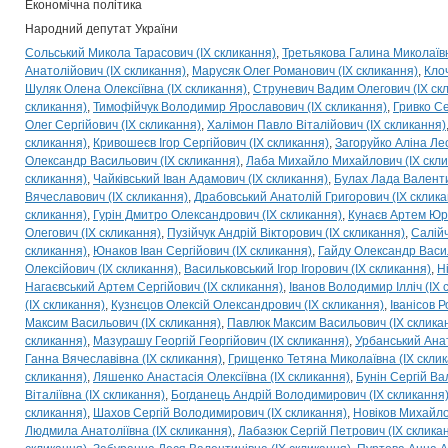
Економічна політика
Народний депутат України
Сольський Микола Тарасович (IX скликання)
Третьякова Галина Миколаївн
Анатолійович (IX скликання)
Марусяк Олег Романович (IX скликання)
Клоч
Шуляк Олена Олексіївна (IX скликання)
Струневич Вадим Олегович (IX ск
скликання)
Тимофійчук Володимир Ярославович (IX скликання)
Гривко Се
Олег Сергійович (IX скликання)
Халімон Павло Віталійович (IX скликання)
скликання)
Кривошеєв Ігор Сергійович (IX скликання)
Загоруйко Аліна Лео
Олександр Васильович (IX скликання)
Лаба Михайло Михайлович (IX скли
скликання)
Чайківський Іван Адамович (IX скликання)
Булах Лада Валенти
Вячеславович (IX скликання)
Драбовський Анатолій Григорович (IX склика
скликання)
Гурін Дмитро Олександрович (IX скликання)
Кунаєв Артем Юрі
Олегович (IX скликання)
Пузійчук Андрій Вікторович (IX скликання)
Салійч
скликання)
Юнаков Іван Сергійович (IX скликання)
Гайду Олександр Васил
Олексійович (IX скликання)
Васильковський Ігор Ігорович (IX скликання)
Н
Нагаєвський Артем Сергійович (IX скликання)
Іванов Володимир Ілліч (IX 
(IX скликання)
Кузнєцов Олексій Олександрович (IX скликання)
Іванісов 
Максим Васильович (IX скликання)
Павлюк Максим Васильович (IX склика
скликання)
Мазурашу Георгій Георгійович (IX скликання)
Урбанський Анат
Ганна Вячеславівна (IX скликання)
Грищенко Тетяна Миколаївна (IX скли
скликання)
Ляшенко Анастасія Олексіївна (IX скликання)
Бунін Сергій Ва
Віталіївна (IX скликання)
Богданець Андрій Володимирович (IX скликання
скликання)
Шахов Сергій Володимирович (IX скликання)
Новіков Михайло
Людмила Анатоліївна (IX скликання)
Лабазюк Сергій Петрович (IX склика