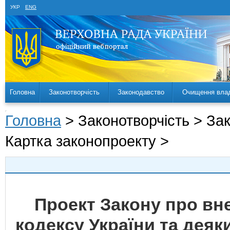
УКР
ENG
Головна
Законотворчість
Законодавство
Очищення вла
Головна
> Законотворчість > За
Картка законопроекту >
Проект Закону про вн
кодексу України та деяк