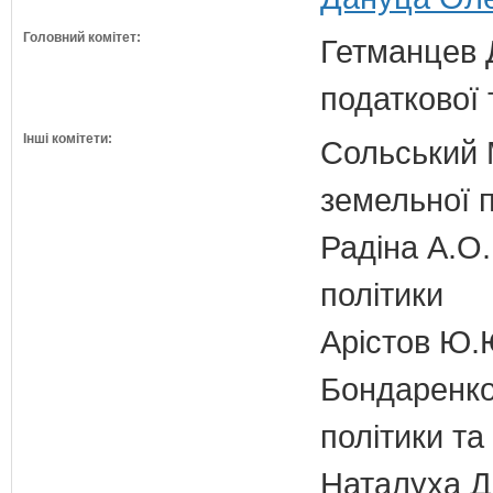
Головний комітет:
Гетманцев Д
податкової 
Інші комітети:
Сольський М
земельної п
Радіна А.О.
політики
Арістов Ю.
Бондаренко 
політики т
Наталуха Д.