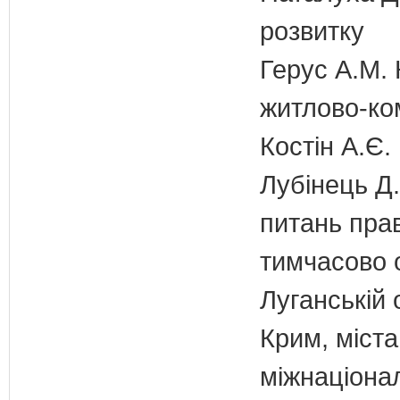
розвитку
Герус А.М. 
житлово-ко
Костін А.Є.
Лубінець Д.
питань прав
тимчасово 
Луганській 
Крим, міст
міжнаціона