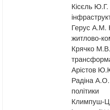
Кісєль Ю.Г.
інфраструк
Герус А.М. 
житлово-ко
Крячко М.В.
трансформа
Арістов Ю.
Радіна А.О.
політики
Климпуш-Ци