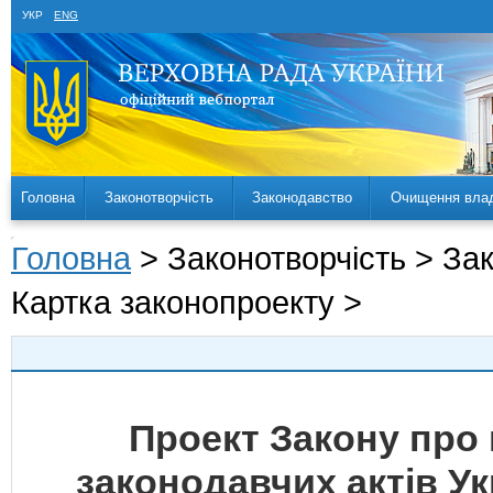
УКР
ENG
Головна
Законотворчість
Законодавство
Очищення вла
Головна
> Законотворчість > За
Картка законопроекту >
Проект Закону про 
законодавчих актів У