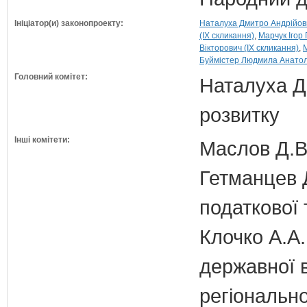
Ініціатор(и) законопроекту:
Наталуха Дмитро Андрійови
(IX скликання)
Марчук Ігор 
Вікторович (IX скликання)
Буймістер Людмила Анатолі
Головний комітет:
Наталуха Д.
розвитку
Інші комітети:
Маслов Д.В.
Гетманцев Д
податкової 
Клочко А.А.
державної 
регіонально