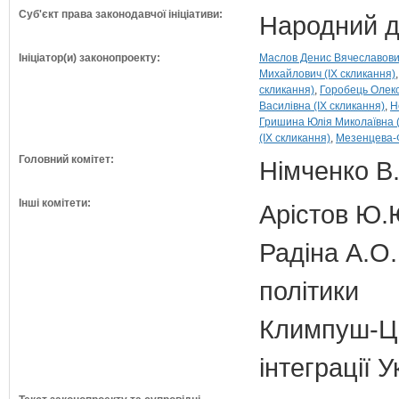
Суб'єкт права законодавчої ініціативи:
Народний д
Ініціатор(и) законопроекту:
Маслов Денис Вячеславович
Михайлович (IX скликання)
скликання)
Горобець Олекс
Василівна (IX скликання)
Н
Гришина Юлія Миколаївна (
(IX скликання)
Мезенцева-Ф
Головний комітет:
Німченко В.
Інші комітети:
Арістов Ю.
Радіна А.О.
політики
Климпуш-Ци
інтеграції 