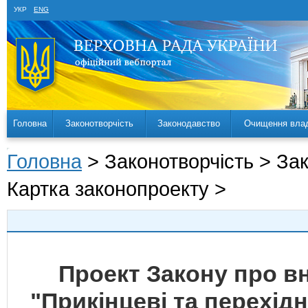
УКР
ENG
Головна
Законотворчість
Законодавство
Очищення вла
Головна
> Законотворчість > За
Картка законопроекту >
Проект Закону про вн
"Прикінцеві та перехід