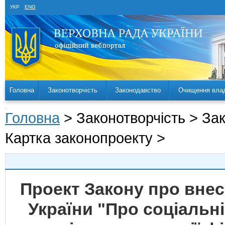
УКР
ENG
Головна
Законотворчість
Законодавство
Очищення вла
Головна
> Законотворчість > За
Картка законопроекту >
Проект Закону про внесе
України "Про соціальн