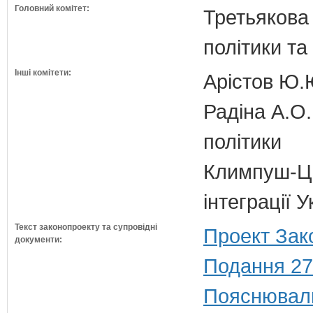
Головний комітет:
Третьякова 
політики та
Інші комітети:
Арістов Ю.
Радіна А.О.
політики
Климпуш-Ци
інтеграції 
Текст законопроекту та супровідні
Проект Зак
документи:
Подання 27
Пояснюваль