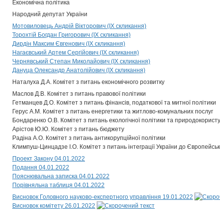
Економічна політика
Народний депутат України
Мотовиловець Андрій Вікторович (IX скликання)
Торохтій Богдан Григорович (IX скликання)
Дирдін Максим Євгенович (IX скликання)
Нагаєвський Артем Сергійович (IX скликання)
Чернявський Степан Миколайович (IX скликання)
Дануца Олександр Анатолійович (IX скликання)
Наталуха Д.А. Комітет з питань економічного розвитку
Маслов Д.В. Комітет з питань правової політики
Гетманцев Д.О. Комітет з питань фінансів, податкової та митної політики
Герус А.М. Комітет з питань енергетики та житлово-комунальних послуг
Бондаренко О.В. Комітет з питань екологічної політики та природокорист
Арістов Ю.Ю. Комітет з питань бюджету
Радіна А.О. Комітет з питань антикорупційної політики
Климпуш-Цинцадзе І.О. Комітет з питань інтеграції України до Європейсь
Проект Закону 04.01.2022
Подання 04.01.2022
Пояснювальна записка 04.01.2022
Порівняльна таблиця 04.01.2022
Висновок Головного науково-експертного управління 19.01.2022
Висновок комітету 26.01.2022