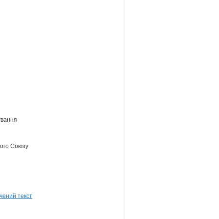
ування
кого Союзу