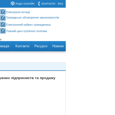
РАДА ОНЛАЙН
КОНТАКТИ
RSS
Електронні петиції
Громадське обговорення законопроєктів
Електронний кабінет громадянина
Повний цикл публічної політики
рмація
Контакти
Ресурси
Новини
бувних підприємств та продажу