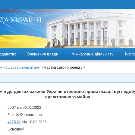
одавство
Очищення влади
Міжнародна діяльність
Інфо
 >
Пошук за реквізитами
> Картка законопроекту >
мін до деяких законів України стосовно приватизації вугледо
арештованого майна
6507 від 06.01.2022
6 сесія IX скликання
4775-IX
від 10.02.2026
Основний