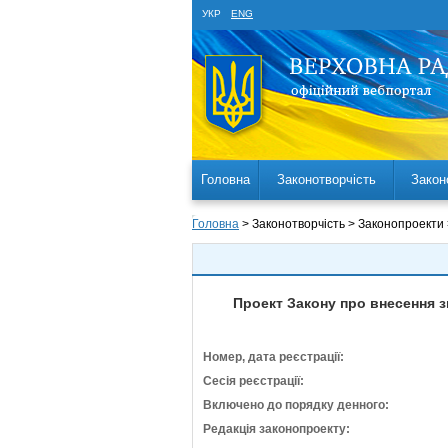
УКР
ENG
Головна
Законотворчість
Закон
Головна
> Законотворчість > Законопроекти
Проект Закону про внесення з
Номер, дата реєстрації:
Сесія реєстрації:
Включено до порядку денного:
Редакція законопроекту: