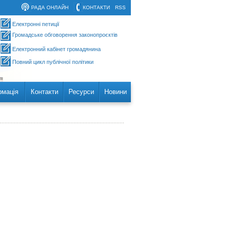
РАДА ОНЛАЙН
КОНТАКТИ
RSS
Електронні петиції
Громадське обговорення законопроєктів
Електронний кабінет громадянина
Повний цикл публічної політики
рмація
Контакти
Ресурси
Новини