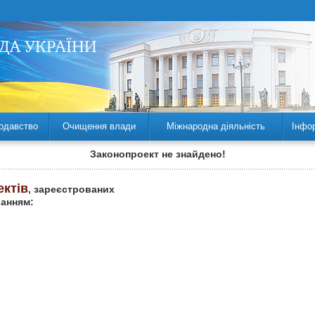
одавство
Очищення влади
Міжнародна діяльність
Інфо
Законопроект не знайдено!
ектів
, зареєстрованих
ланням: