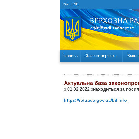
УКР
ENG
Головна
Законотворчість
Закон
Актуальна база законопро
з 01.02.2022 знаходиться за поси
https://itd.rada.gov.ua/billInfo