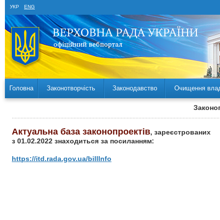
УКР
ENG
Головна
Законотворчість
Законодавство
Очищення вла
Законоп
Актуальна база законопроектів
, зареєстрованих
з 01.02.2022 знаходиться за посиланням:
https://itd.rada.gov.ua/billInfo