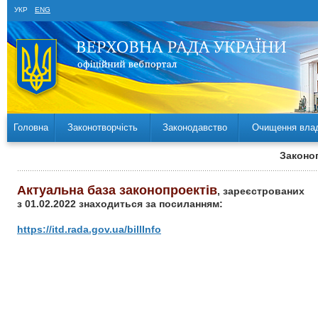
УКР
ENG
Головна
Законотворчість
Законодавство
Очищення вла
Законоп
Актуальна база законопроектів
, зареєстрованих
з 01.02.2022 знаходиться за посиланням:
https://itd.rada.gov.ua/billInfo