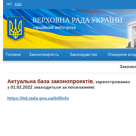
УКР
ENG
Головна
Законотворчість
Законодавство
Очищення вла
Законоп
Актуальна база законопроектів
, зареєстрованих
з 01.02.2022 знаходиться за посиланням:
https://itd.rada.gov.ua/billInfo