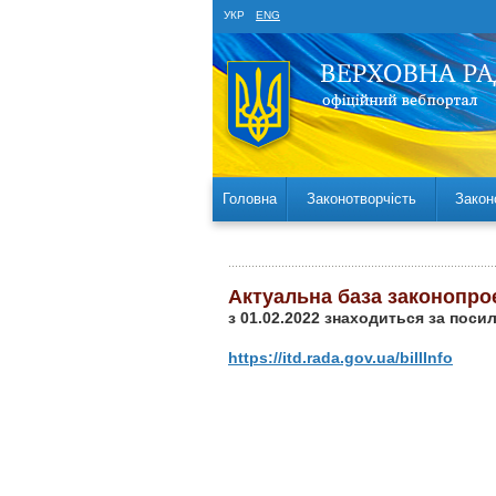
УКР
ENG
Головна
Законотворчість
Закон
Актуальна база законопро
з 01.02.2022 знаходиться за поси
https://itd.rada.gov.ua/billInfo