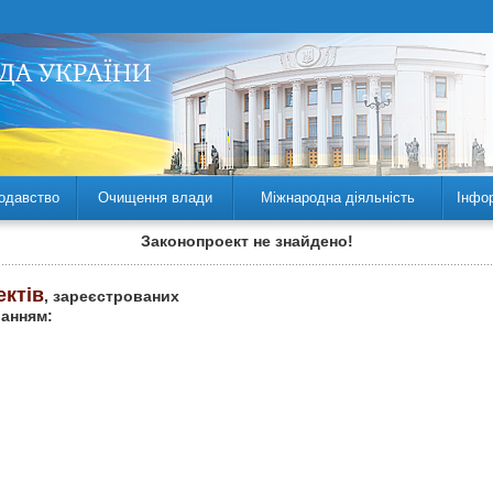
одавство
Очищення влади
Міжнародна діяльність
Інфо
Законопроект не знайдено!
ектів
, зареєстрованих
ланням: