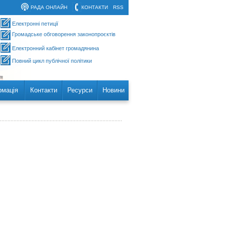
РАДА ОНЛАЙН
КОНТАКТИ
RSS
Електронні петиції
Громадське обговорення законопроєктів
Електронний кабінет громадянина
Повний цикл публічної політики
рмація
Контакти
Ресурси
Новини