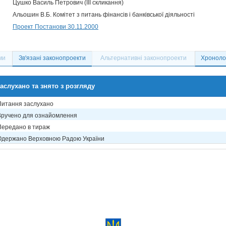
Цушко Василь Петрович (III скликання)
Альошин В.Б. Комітет з питань фінансів і банківської діяльності
Проект Постанови 30.11.2000
ми
Зв'язані законопроекти
Альтернативні законопроекти
Хронолог
аслухано та знято з розгляду
Питання заслухано
Вручено для ознайомлення
Передано в тираж
Одержано Верховною Радою України