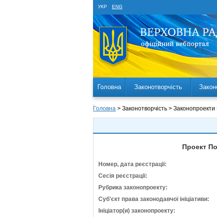
УКР
ENG
Головна
Законотворчість
Закон
Головна
> Законотворчість > Законопроекти
Проект По
Номер, дата реєстрації:
Сесія реєстрації:
Рубрика законопроекту:
Суб'єкт права законодавчої ініціативи:
Ініціатор(и) законопроекту: