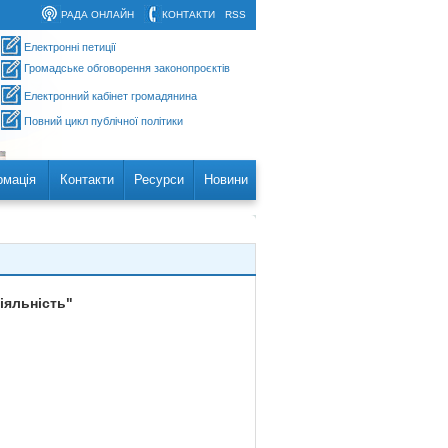
РАДА ОНЛАЙН
КОНТАКТИ
RSS
Електронні петиції
Громадське обговорення законопроєктів
Електронний кабінет громадянина
Повний цикл публічної політики
рмація
Контакти
Ресурси
Новини
іяльність"