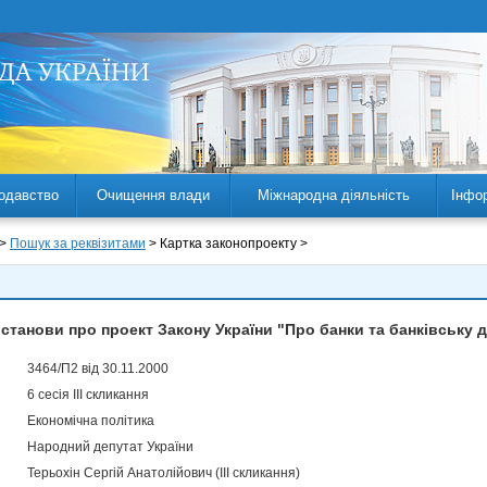
одавство
Очищення влади
Міжнародна діяльність
Інфо
 >
Пошук за реквізитами
> Картка законопроекту >
станови про проект Закону України "Про банки та банківську д
3464/П2 від 30.11.2000
6 сесія III скликання
Економічна політика
Народний депутат України
Терьохін Сергій Анатолійович (III скликання)