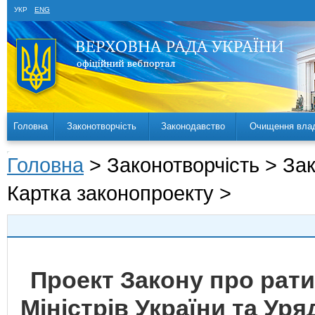
УКР
ENG
Головна
Законотворчість
Законодавство
Очищення вла
Головна
> Законотворчість > За
Картка законопроекту >
Проект Закону про рати
Міністрів України та Ур