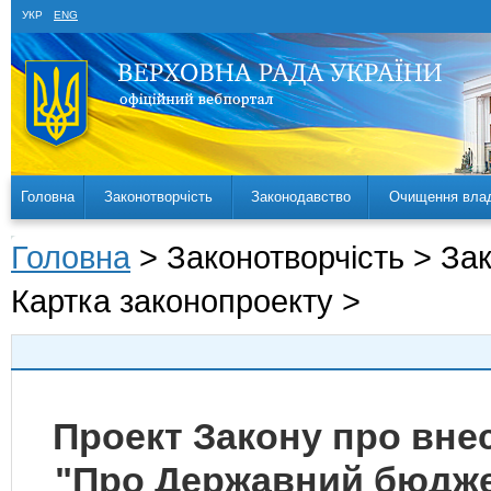
УКР
ENG
Головна
Законотворчість
Законодавство
Очищення вла
Головна
> Законотворчість > За
Картка законопроекту >
Проект Закону про внес
"Про Державний бюджет