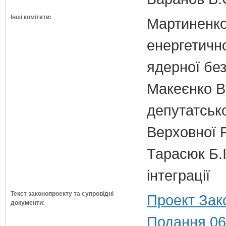
Інші комітети:
Мартиненко
енергетично
ядерної бе
Макеєнко В.
депутатсько
Верховної 
Тарасюк Б.І
інтеграції
Текст законопроекту та супровідні
Проект Зак
документи:
Подання 06