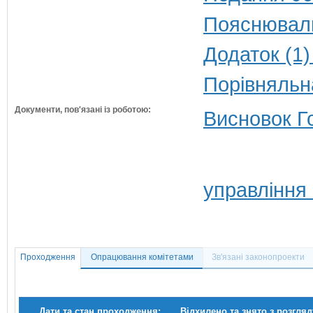
Пояснюваль
Додаток (1)
Порівняльн
Документи, пов'язані із роботою:
Висновок Г
управління
Проходження
Опрацювання комітетами
Зв'язані законопроекти
Дати та стан проходження:
Відхилено та знято з розгляд