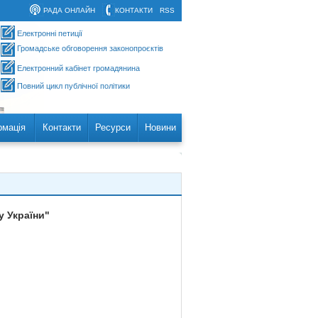
РАДА ОНЛАЙН
КОНТАКТИ
RSS
Електронні петиції
Громадське обговорення законопроєктів
Електронний кабінет громадянина
Повний цикл публічної політики
рмація
Контакти
Ресурси
Новини
у України"