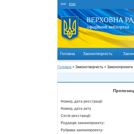
УКР
ENG
Головна
Законотворчість
Закон
Головна
> Законотворчість > Законопроекти
Пропозиці
Номер, дата реєстрації:
Номер, дата акту
Сесія реєстрації:
Редакція законопроекту:
Рубрика законопроекту: