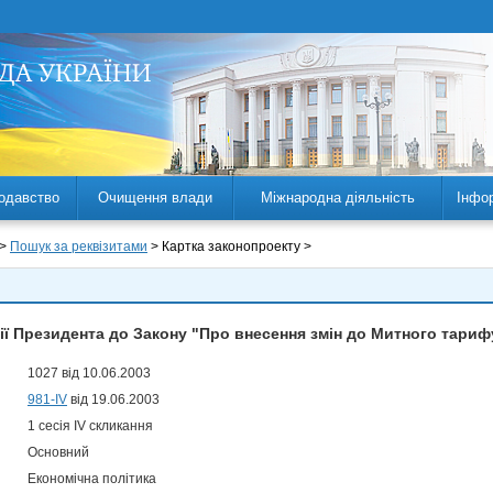
одавство
Очищення влади
Міжнародна діяльність
Інфо
 >
Пошук за реквізитами
> Картка законопроекту >
ї Президента до Закону "Про внесення змін до Митного тариф
1027 від 10.06.2003
981-IV
від 19.06.2003
1 сесія IV скликання
Основний
Економічна політика