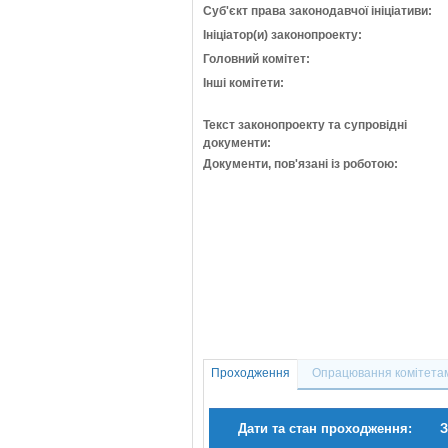
Суб'єкт права законодавчої ініціативи:
Ініціатор(и) законопроекту:
Головний комітет:
Інші комітети:
Текст законопроекту та супровідні
документи:
Документи, пов'язані із роботою:
Проходження
Опрацювання комітета
Дати та стан проходження:
З