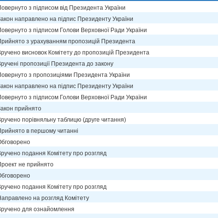
Повернуто з підписом від Президента України
Закон направлено на підпис Президенту України
Повернуто з підписом Голови Верховної Ради України
Прийнято з урахуванням пропозицій Президента
Вручено висновок Комітету до пропозицій Президента
Вручені пропозиції Президента до закону
Повернуто з пропозиціями Президента України
Закон направлено на підпис Президенту України
Повернуто з підписом Голови Верховної Ради України
Закон прийнято
Вручено порівняльну таблицю (друге читання)
Прийнято в першому читанні
Обговорено
Вручено подання Комітету про розгляд
Проект не прийнято
Обговорено
Вручено подання Комітету про розгляд
Направлено на розгляд Комітету
Вручено для ознайомлення