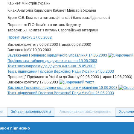
Кабінет Міністрів України
Кінах Анатолій Кирилович Кабінет Міністрів України
Буряк С.В. Комітет з питань фінансів і банківської діяльності
Порошенко П.О. Комітет з питань бюджету
Тарасюк Б.І. Комітет з питань Європейської інтеграції
Проект Закону 17.05.2002
Висновок комітету 06.03.2003 (тираж 05.03.2003)
Висновок КМУ 19.03.2003
Зауваження Головного юридичного управління 14.05.2003
Порівняльна таблиця до другого читання 15.05.2003
Текст законопроекту до другого читання 15.05.2003
Текст, підписаний Головою Верховної Ради України 24.05.2003
Пропозиції Президента України до Закону 09.06.2003 (тираж 12.06.2003)
Висновок комітету 17.06.2003
Висновок Головного науково-експертного управління 18.06.2003
Текст, підписаний Головою Верховної Ради України 25.06.2003
ми
Зв'язані законопроекти
Альтернативні законопроекти
Хронолог
акон підписано