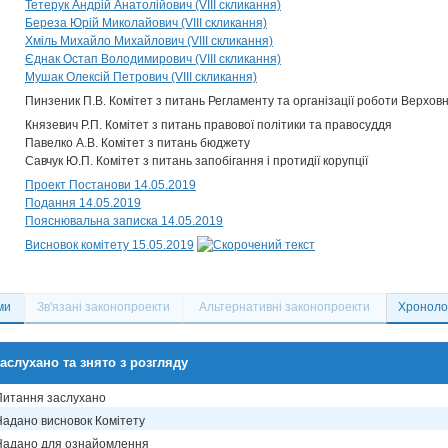
Тетерук Андрій Анатолійович (VIII скликання)
Береза Юрій Миколайович (VIII скликання)
Хміль Михайло Михайлович (VIII скликання)
Єднак Остап Володимирович (VIII скликання)
Мушак Олексій Петрович (VIII скликання)
Пинзеник П.В. Комітет з питань Регламенту та організації роботи Верховн
Князевич Р.П. Комітет з питань правової політики та правосуддя
Павелко А.В. Комітет з питань бюджету
Савчук Ю.П. Комітет з питань запобігання і протидії корупції
Проект Постанови 14.05.2019
Подання 14.05.2019
Пояснювальна записка 14.05.2019
Висновок комітету 15.05.2019
ми
Зв'язані законопроекти
Альтернативні законопроекти
Хронолог
аслухано та знято з розгляду
Питання заслухано
Надано висновок Комітету
Надано для ознайомлення