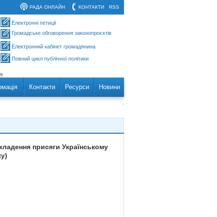
РАДА ОНЛАЙН
КОНТАКТИ
RSS
Електронні петиції
Громадське обговорення законопроєктів
Електронний кабінет громадянина
Повний цикл публічної політики
рмація
Контакти
Ресурси
Новини
кладення присяги Українському
у)