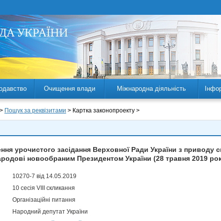
одавство
Очищення влади
Міжнародна діяльність
Інфо
 >
Пошук за реквізитами
> Картка законопроекту >
ння урочистого засідання Верховної Ради України з приводу с
ародові новообраним Президентом України (28 травня 2019 рок
10270-7 від 14.05.2019
10 сесія VIII скликання
Організаційні питання
Народний депутат України