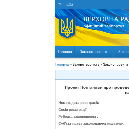
УКР
ENG
Головна
Законотворчість
Закон
Головна
> Законотворчість > Законопроекти
Проект Постанови про проведе
н
Номер, дата реєстрації:
Сесія реєстрації:
Рубрика законопроекту:
Суб'єкт права законодавчої ініціативи: