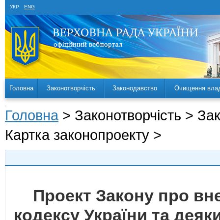
УКР
ENG
Головна
Законотворчість
Законодавство
Очищення вла
Головна
> Законотворчість > За
Картка законопроекту >
Проект Закону про вн
кодексу України та деяк