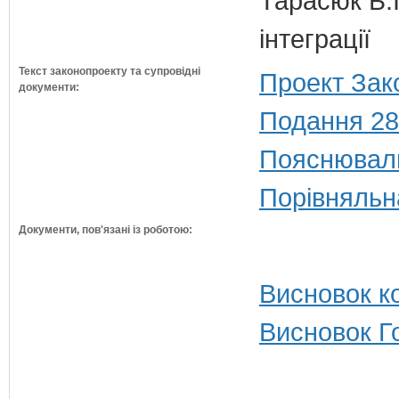
Тарасюк Б.І
інтеграції
Текст законопроекту та супровідні
Проект Зак
документи:
Подання 28
Пояснюваль
Порівняльн
Документи, пов'язані із роботою:
Висновок ко
Висновок Г