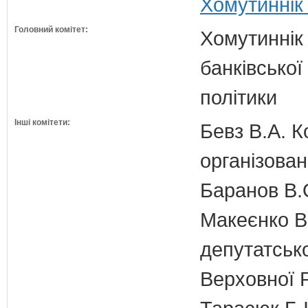
Хомутиннік 
Головний комітет:
Хомутиннік 
банківської
політики
Інші комітети:
Бевз В.А. К
організован
Баранов В.
Макеєнко В.
депутатсько
Верховної 