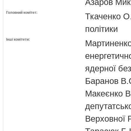
Азаров Мико
Головний комітет:
Ткаченко О.
політики
Інші комітети:
Мартиненко
енергетично
ядерної бе
Баранов В.
Макеєнко В.
депутатсько
Верховної 