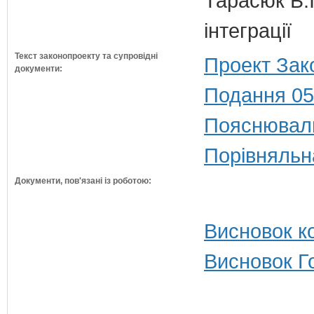
Тарасюк Б.І
інтеграції
Текст законопроекту та супровідні
Проект Зак
документи:
Подання 05
Пояснюваль
Порівняльн
Документи, пов'язані із роботою:
Висновок ко
Висновок Г