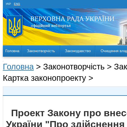
УКР
ENG
Головна
Законотворчість
Законодавство
Очищення вла
Головна
> Законотворчість > За
Картка законопроекту >
Проект Закону про внесе
України "Про здійснення