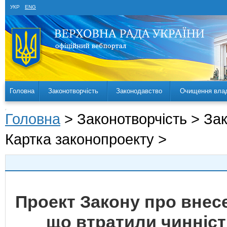
УКР
ENG
Головна
Законотворчість
Законодавство
Очищення вла
Головна
> Законотворчість > За
Картка законопроекту >
Проект Закону про внесе
що втратили чинність