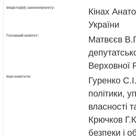
Ініціатор(и) законопроекту:
Кінах Анато
України
Головний комітет:
Матвєєв В.Г
депутатсько
Верховної 
Інші комітети:
Гуренко С.І
політики, 
власності т
Крючков Г.К
безпеки і о