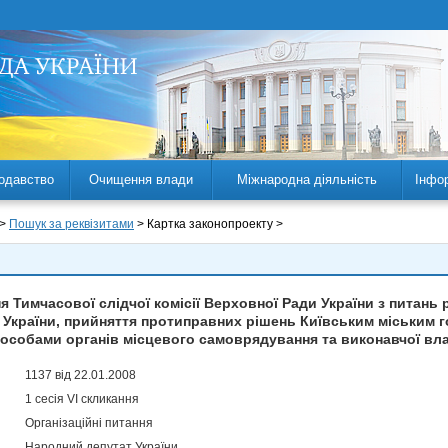
одавство
Очищення влади
Міжнародна діяльність
Інфо
 >
Пошук за реквізитами
> Картка законопроекту >
 Тимчасової слідчої комісії Верховної Ради України з питань
ів України, прийняття протиправних рішень Київським міським
особами органів місцевого самоврядування та виконавчої влад
1137 від 22.01.2008
1 сесія VI скликання
Організаційні питання
Народний депутат України