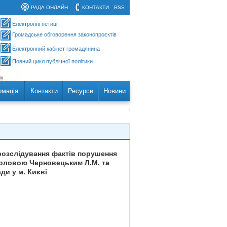
РАДА ОНЛАЙН
КОНТАКТИ
RSS
Електронні петиції
Громадське обговорення законопроєктів
Електронний кабінет громадянина
Повний цикл публічної політики
рмація
Контакти
Ресурси
Новини
 розслідування фактів порушення
 головою Черновецьким Л.М. та
и у м. Києві