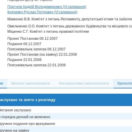
Портнов Андрій Володимирович (VI скликання)
Князевич Руслан Петрович (VI скликання)
Макеєнко В.В. Комітет з питань Регламенту, депутатської етики та забезп
Омельченко О.О. Комітет з питань державного будівництва та місцевого 
Міщенко С.Г. Комітет з питань правової політики
Проект Постанови 06.12.2007
Подання 06.12.2007
Пояснювальна записка 06.12.2007
Проект Постанови (на заміну) 22.01.2008
Подання 22.01.2008
Пояснювальна записка 22.01.2008
ми
Зв'язані законопроекти
Альтернативні законопроекти
Хронолог
аслухано та знято з розгляду
Питання заслухано
В порядок денний не включено
Вручено подання про врахування
Вручено на заміну