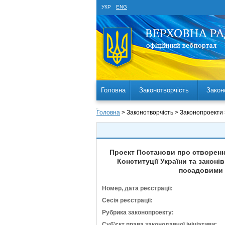
УКР
ENG
Головна
Законотворчість
Закон
Головна
> Законотворчість > Законопроекти
Проект Постанови про створення
Конституції України та закон
посадовими 
Номер, дата реєстрації:
Сесія реєстрації:
Рубрика законопроекту:
Суб'єкт права законодавчої ініціативи: