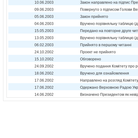
10.06.2003
Закон направлено на підпис Пре
09.06.2003
Повернуто з підписом Голови Ве
05.06.2003
Закон прийнято
04.06.2003
Вручено порівняльну таблицю (д
15.05.2003
Передано на повторне друге чи
13.05.2003
Вручено порівняльну таблицю (д
06.02.2003
Прийнято в першому читанні
24.10.2002
Проект не прийнято
15.10.2002
Обговорено
24.09.2002
Вручено подання Комітету про р
18.06.2002
Вручено для ознайомлення
17.06.2002
Направлено на розгляд Комітет
17.06.2002
Одержано Верховною Радою Укр
14.06.2002
Визначено Президентом як неві