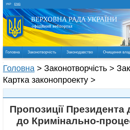
УКР
ENG
Головна
Законотворчість
Законодавство
Очищення вла
Головна
> Законотворчість > За
Картка законопроекту >
Пропозиції Президента 
до Кримінально-проце