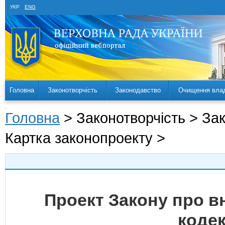
УКР
ENG
Головна
Законотворчість
Законодавство
Очищення вла
Головна
> Законотворчість > За
Картка законопроекту >
Проект Закону про в
кодек