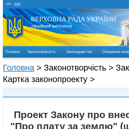
УКР
ENG
Головна
Законотворчість
Законодавство
Очищення вла
Головна
> Законотворчість > За
Картка законопроекту >
Проект Закону про внес
"Про плату за землю" (