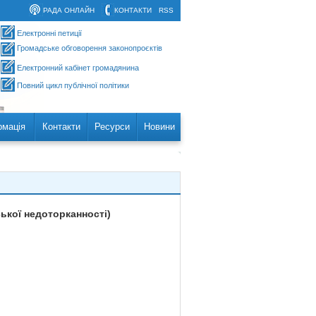
РАДА ОНЛАЙН
КОНТАКТИ
RSS
Електронні петиції
Громадське обговорення законопроєктів
Електронний кабінет громадянина
Повний цикл публічної політики
рмація
Контакти
Ресурси
Новини
ької недоторканності)