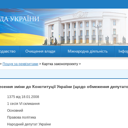
одавство
Очищення влади
Міжнародна діяльність
Інфо
 >
Пошук за реквізитами
> Картка законопроекту >
есення зміни до Конституції України (щодо обмеження депутатс
1375 від 18.01.2008
1 сесія VI скликання
Основний
Правова політика
Народний депутат України