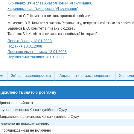
Кириленко В'ячеслав Анатолійович (VI скликання)
Кириленко Іван Григорович (VI скликання)
Міщенко С.Г. Комітет з питань правової політики
Макеєнко В.В. Комітет з питань Регламенту, депутатської етики та забезп
Баранов В.О. Комітет з питань бюджету
Тарасюк Б.І. Комітет з питань європейської інтеграції
Проект Закону 18.01.2008
Подання 18.01.2008
Пояснювальна записка 18.01.2008
Порівняльна таблиця 18.01.2008
ми
Зв'язані законопроекти
Альтернативні законопроекти
Хронолог
ідхилено та знято з розгляду
Проект не прийнято
Вручено висновок Конституційного Суду
Направлено на висновок Конституційного Суду
Включено до порядку денного
В порядок денний не включено