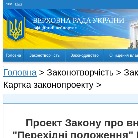
УКР
ENG
Головна
Законотворчість
Законодавство
Очищення вла
Головна
> Законотворчість > За
Картка законопроекту >
Проект Закону про вн
"Перехідні положення" 