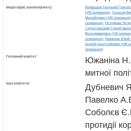
Ініціатор(и) законопроекту:
Кривошея Геннадій Григоров
(VIII скликання)
Галасюк Вік
Михайлович (VIII скликання
скликання)
Острікова Тетян
Скуратовський Сергій Іванов
Володимирівна (VIII склика
скликання)
Левченко Юрій 
Андрій Анатолійович (VIII с
скликання)
Головний комітет:
Южаніна Н.П
митної полі
Інші комітети:
Дубневич Я.
Павелко А.
Соболєв Є.В
протидії кор