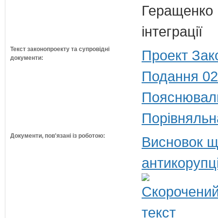
Геращенко І
інтеграції
Текст законопроекту та супровідні
Проект Зак
документи:
Подання 02
Пояснюваль
Порівняльн
Документи, пов'язані із роботою:
Висновок щ
антикорупц