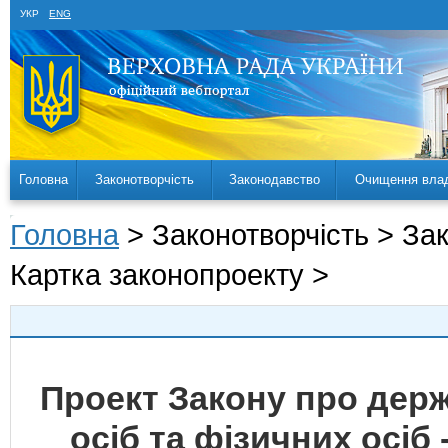
УКР
ENG
Головна
Законотворчість
Законодавство
Очищення вла
Головна
> Законотворчість > За
Картка законопроекту >
Проект Закону про дер
осіб та фізичних осіб 