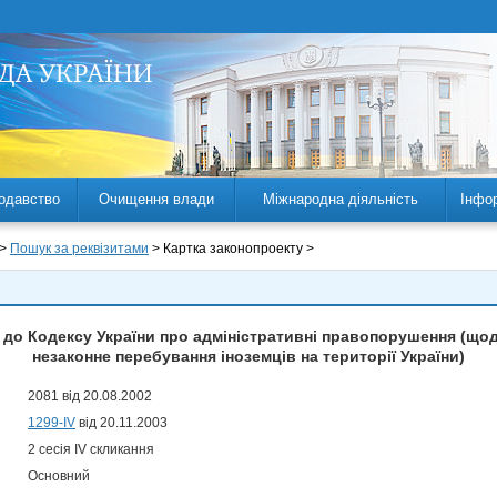
одавство
Очищення влади
Міжнародна діяльність
Інфо
 >
Пошук за реквізитами
> Картка законопроекту >
 до Кодексу України про адміністративні правопорушення (що
незаконне перебування іноземців на території України)
2081 від 20.08.2002
1299-IV
від 20.11.2003
2 сесія IV скликання
Основний