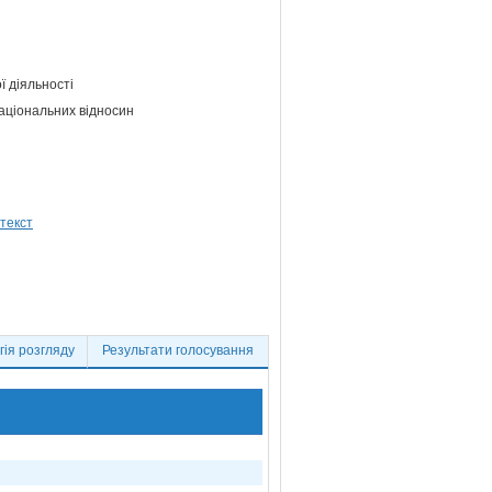
ї діяльності
національних відносин
ія розгляду
Результати голосування