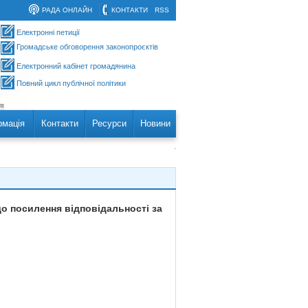
РАДА ОНЛАЙН
КОНТАКТИ
RSS
Електронні петиції
Громадське обговорення законопроєктів
Електронний кабінет громадянина
Повний цикл публічної політики
рмація
Контакти
Ресурси
Новини
до посилення відповідальності за