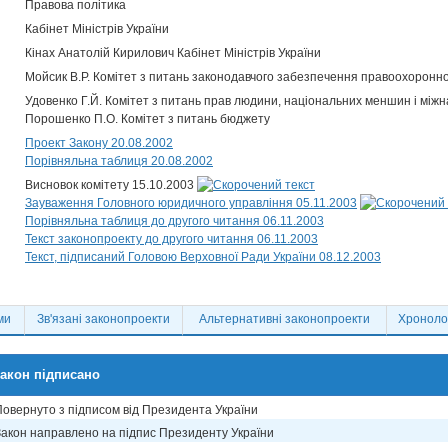
Правова політика
Кабінет Міністрів України
Кінах Анатолій Кирилович Кабінет Міністрів України
Мойсик В.Р. Комітет з питань законодавчого забезпечення правоохоронно
Удовенко Г.Й. Комітет з питань прав людини, національних меншин і між
Порошенко П.О. Комітет з питань бюджету
Проект Закону 20.08.2002
Порівняльна таблиця 20.08.2002
Висновок комітету 15.10.2003
Зауваження Головного юридичного управління 05.11.2003
Порівняльна таблиця до другого читання 06.11.2003
Текст законопроекту до другого читання 06.11.2003
Текст, підписаний Головою Верховної Ради України 08.12.2003
ми
Зв'язані законопроекти
Альтернативні законопроекти
Хронолог
акон підписано
Повернуто з підписом від Президента України
Закон направлено на підпис Президенту України