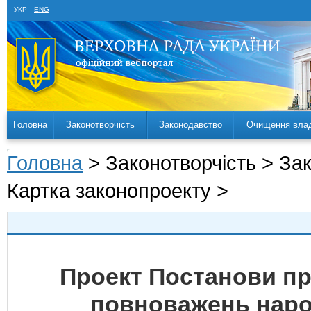
УКР
ENG
Головна
Законотворчість
Законодавство
Очищення вла
Головна
> Законотворчість > За
Картка законопроекту >
Проект Постанови п
повноважень наро