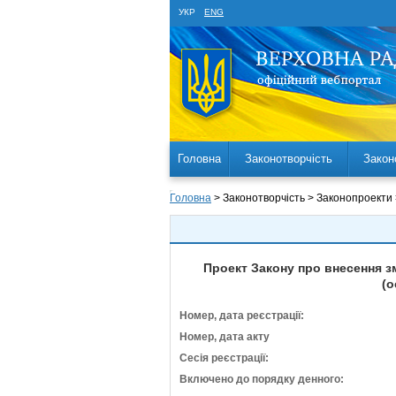
УКР
ENG
Головна
Законотворчість
Закон
Головна
> Законотворчість > Законопроекти
Проект Закону про внесення з
(о
Номер, дата реєстрації:
Номер, дата акту
Сесія реєстрації:
Включено до порядку денного: