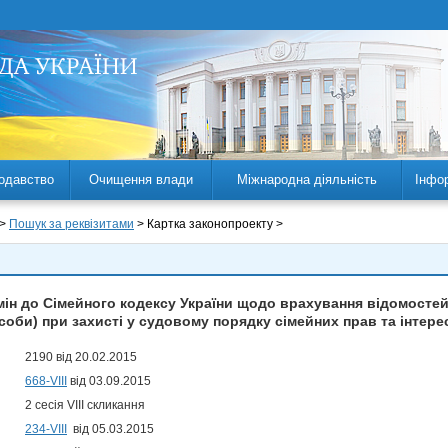
одавство
Очищення влади
Міжнародна діяльність
Інфо
 >
Пошук за реквізитами
> Картка законопроекту >
мін до Сімейного кодексу України щодо врахування відомостей 
соби) при захисті у судовому порядку сімейних прав та інтере
2190 від 20.02.2015
668-VIII
від 03.09.2015
2 сесія VIII скликання
234-VIII
від 05.03.2015