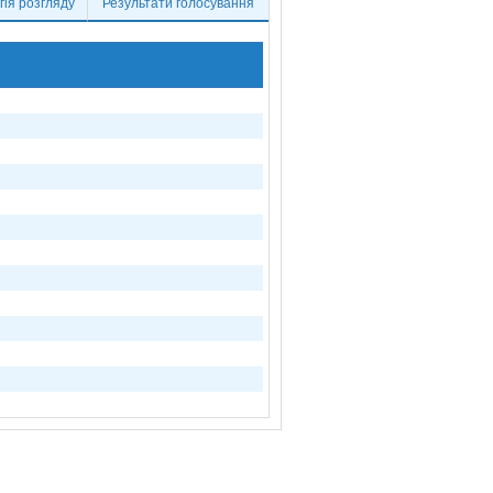
ія розгляду
Результати голосування