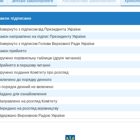
ми
Зв'язані законопроекти
Альтернативні законопроекти
Хронолог
акон підписано
Повернуто з підписом від Президента України
Закон направлено на підпис Президенту України
Повернуто з підписом Голови Верховної Ради України
Закон прийнято
Вручено порівняльну таблицю (друге читання)
Прийнято в першому читанні
Вручено подання Комітету про розгляд
Включено до порядку денного
В порядок денний не включено
Надано для ознайомлення
Направлено на розгляд Комітету
Передано на розгляд керівництву
Одержано Верховною Радою України