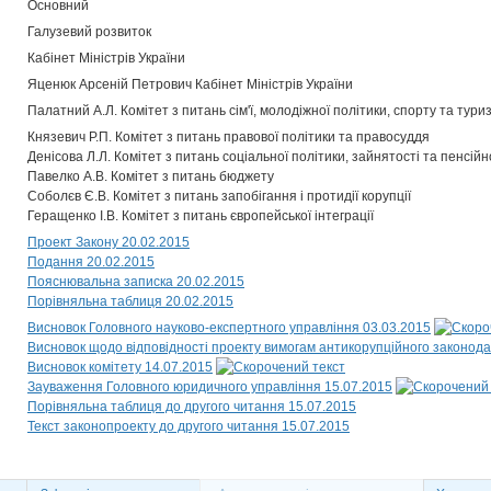
Основний
Галузевий розвиток
Кабінет Міністрів України
Яценюк Арсеній Петрович Кабінет Міністрів України
Палатний А.Л. Комітет з питань сім'ї, молодіжної політики, спорту та тури
Князевич Р.П. Комітет з питань правової політики та правосуддя
Денісова Л.Л. Комітет з питань соціальної політики, зайнятості та пенсі
Павелко А.В. Комітет з питань бюджету
Соболєв Є.В. Комітет з питань запобігання і протидії корупції
Геращенко І.В. Комітет з питань європейської інтеграції
Проект Закону 20.02.2015
Подання 20.02.2015
Пояснювальна записка 20.02.2015
Порівняльна таблиця 20.02.2015
Висновок Головного науково-експертного управління 03.03.2015
Висновок щодо відповідності проекту вимогам антикорупційного законода
Висновок комітету 14.07.2015
Зауваження Головного юридичного управління 15.07.2015
Порівняльна таблиця до другого читання 15.07.2015
Текст законопроекту до другого читання 15.07.2015