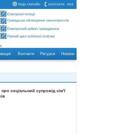
РАДА ОНЛАЙН
КОНТАКТИ
RSS
Електронні петиції
Громадське обговорення законопроєктів
Електронний кабінет громадянина
Повний цикл публічної політики
рмація
Контакти
Ресурси
Новини
про соціальний супровід сім'ї
сів