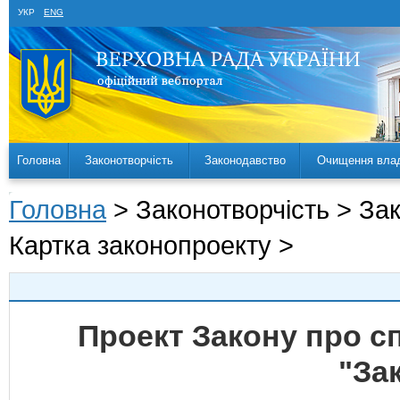
УКР
ENG
Головна
Законотворчість
Законодавство
Очищення вла
Головна
> Законотворчість > За
Картка законопроекту >
Проект Закону про с
"За