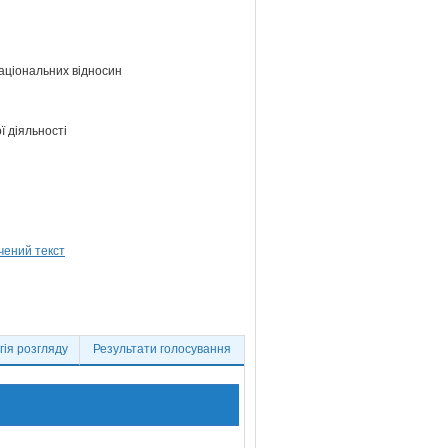
національних відносин
ї діяльності
ія розгляду
Результати голосування