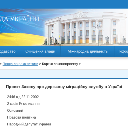
одавство
Очищення влади
Міжнародна діяльність
Інфо
 >
Пошук за реквізитами
> Картка законопроекту >
Проект Закону про державну міграційну службу в Україні
2446 від 22.11.2002
2 сесія IV скликання
Основний
Правова політика
Народний депутат України