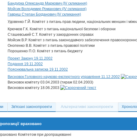
Бандурка Олександр Маркович (IV скликання)
Мойсик Володимир Романович (IV скликання)
Гавриш Степан Богданович (IV скликання)
Удовенко Г.Й. Комітет з питань прав людини, національних меншин і між
Крючков Г.К. Комітет з питань національної безпеки і оборони
Сташевський С.Т. Комітет у закордонних справах
Мойсик В.Р. Комітет з питань законодавчого забезпечення правоохоронно
Онопенко В.В. Комітет з питань правової політики
Порошенко П.О. Комітет з питань бюджету
Проект Закону 19.11.2002
Подання 19.11.2002
Пояснювальна записка 19.11.2002
Висновок Головного науково-експертного управління 11.12.2002
Висновок комітету 03.04.2003 (тираж 02.04.2003)
Висновок комітету 18.06.2003
ми
Зв'язані законопроекти
Альтернативні законопроекти
Хронолог
ропозиції враховано
Враховано Комітетом при доопрацюванні