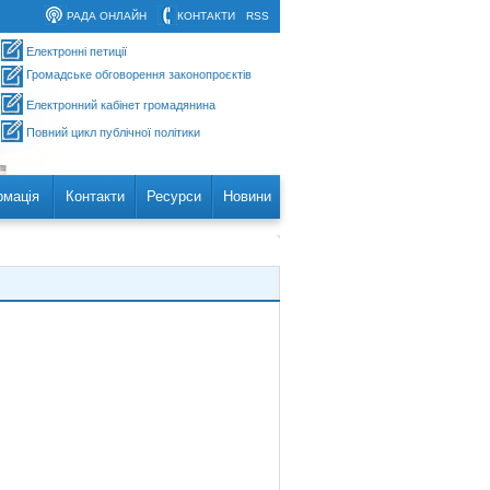
РАДА ОНЛАЙН
КОНТАКТИ
RSS
Електронні петиції
Громадське обговорення законопроєктів
Електронний кабінет громадянина
Повний цикл публічної політики
рмація
Контакти
Ресурси
Новини