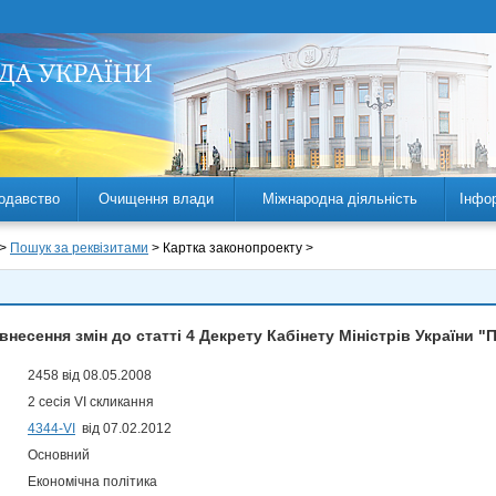
одавство
Очищення влади
Міжнародна діяльність
Інфо
 >
Пошук за реквізитами
> Картка законопроекту >
внесення змін до статті 4 Декрету Кабінету Міністрів України 
2458 від 08.05.2008
2 сесія VI скликання
4344-VI
від 07.02.2012
Основний
Економічна політика