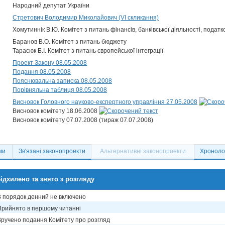
Народний депутат України
Стретович Володимир Миколайович (VI скликання)
Хомутиннік В.Ю. Комітет з питань фінансів, банківської діяльності, податк
Баранов В.О. Комітет з питань бюджету
Тарасюк Б.І. Комітет з питань європейської інтеграції
Проект Закону 08.05.2008
Подання 08.05.2008
Пояснювальна записка 08.05.2008
Порівняльна таблиця 08.05.2008
Висновок Головного науково-експертного управління 27.05.2008
Висновок комітету 18.06.2008
Висновок комітету 07.07.2008 (тираж 07.07.2008)
ми
Зв'язані законопроекти
Альтернативні законопроекти
Хронолог
ідхилено та знято з розгляду
В порядок денний не включено
Прийнято в першому читанні
Вручено подання Комітету про розгляд