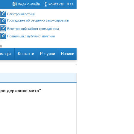
РАДА ОНЛАЙН
КОНТАКТИ
RSS
Електронні петиції
Громадське обговорення законопроєктів
Електронний кабінет громадянина
Повний цикл публічної політики
рмація
Контакти
Ресурси
Новини
"Про державне мито"