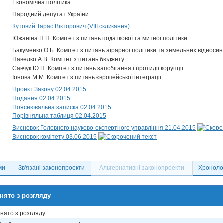
Економічна політика
Народний депутат України
Кутовий Тарас Вікторович (VIII скликання)
Южаніна Н.П. Комітет з питань податкової та митної політики
Бакуменко О.Б. Комітет з питань аграрної політики та земельних відносин
Павелко А.В. Комітет з питань бюджету
Савчук Ю.П. Комітет з питань запобігання і протидії корупції
Іонова М.М. Комітет з питань європейської інтеграції
Проект Закону 02.04.2015
Подання 02.04.2015
Пояснювальна записка 02.04.2015
Порівняльна таблиця 02.04.2015
Висновок Головного науково-експертного управління 21.04.2015
Висновок комітету 03.06.2015
ми
Зв'язані законопроекти
Альтернативні законопроекти
Хронолог
нято з розгляду
Знято з розгляду