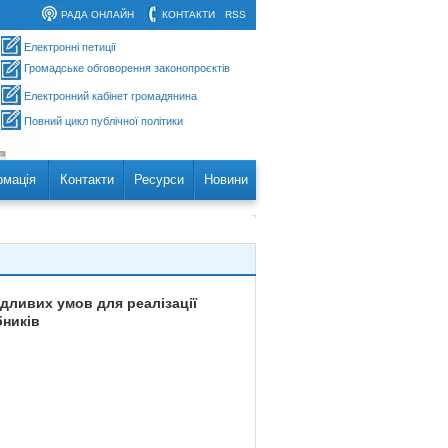
РАДА ОНЛАЙН
КОНТАКТИ
RSS
Електронні петиції
Громадське обговорення законопроєктів
Електронний кабінет громадянина
Повний цикл публічної політики
рмація
Контакти
Ресурси
Новини
дливих умов для реалізації
бників