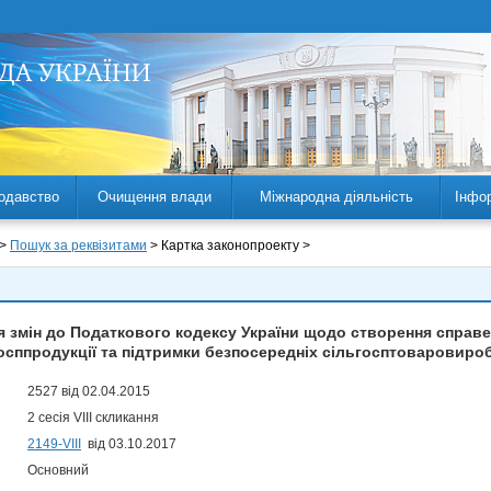
одавство
Очищення влади
Міжнародна діяльність
Інфо
 >
Пошук за реквізитами
> Картка законопроекту >
я змін до Податкового кодексу України щодо створення справе
осппродукції та підтримки безпосередніх сільгосптоваровиро
2527 від 02.04.2015
2 сесія VIII скликання
2149-VIII
від 03.10.2017
Основний