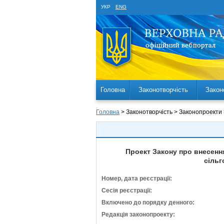
УКР
ENG
Головна
Законотворчість
Закон
Головна
> Законотворчість > Законопроекти
Проект Закону про внесенн
сільг
Номер, дата реєстрації:
Сесія реєстрації:
Включено до порядку денного:
Редакція законопроекту: