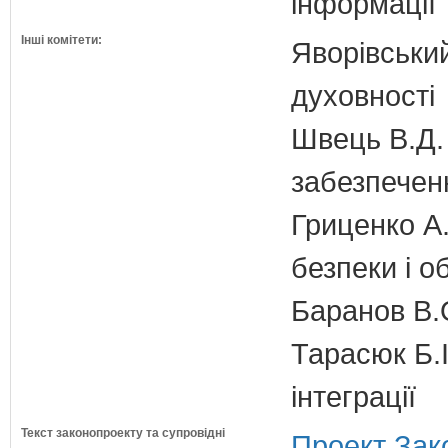
інформації
Інші комітети:
Яворівський
духовності
Швець В.Д. 
забезпечен
Гриценко А.
безпеки і о
Баранов В.
Тарасюк Б.І
інтеграції
Текст законопроекту та супровідні
Проект Зак