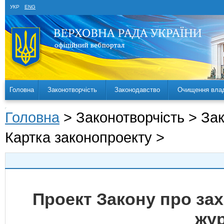
УКР
ENG
Головна
Законотворчість
Законодавство
Очищення вла
Головна
> Законотворчість > За
Картка законопроекту >
Проект Закону про зах
жур