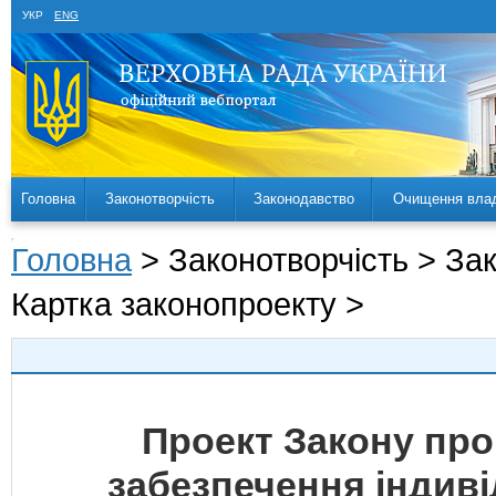
УКР
ENG
Головна
Законотворчість
Законодавство
Очищення вла
Головна
> Законотворчість > За
Картка законопроекту >
Проект Закону про
забезпечення індивід