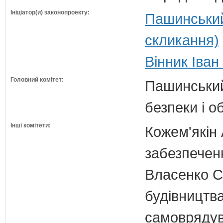
Ініціатор(и) законопроекту:
Пашинський
скликання)
Вінник Іван
Головний комітет:
Пашинський
безпеки і о
Інші комітети:
Кожем'якін 
забезпечен
Власенко С
будівництва
самовряду