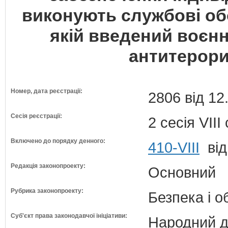
виконують службові обо
якій введений воєн
антитерори
Номер, дата реєстрації:
2806 від 12
Сесія реєстрації:
2 сесія VII
Включено до порядку денного:
410-VIII
від
Редакція законопроекту:
Основний
Рубрика законопроекту:
Безпека і 
Суб'єкт права законодавчої ініціативи:
Народний д