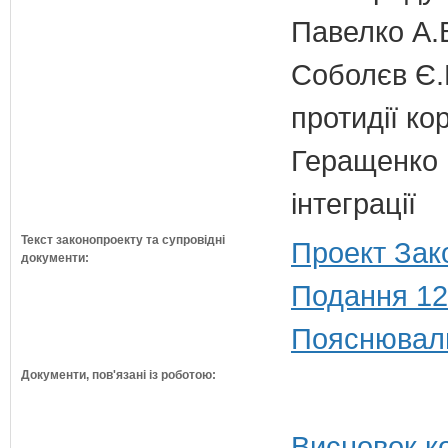
Павелко А.
Соболєв Є.В
протидії кор
Геращенко І
інтеграції
Текст законопроекту та супровідні
Проект Зак
документи:
Подання 12
Пояснюваль
Документи, пов'язані із роботою:
Висновок ко