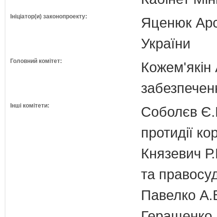
Ініціатор(и) законопроекту:
Яценюк Арсе
України
Головний комітет:
Кожем'якін 
забезпечен
Інші комітети:
Соболєв Є.В
протидії кор
Князевич Р.
та правосу
Павелко А.
Геращенко І