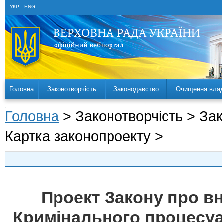
УКР
ENG
Головна
Законотворчість
Законодавство
Очищення вла
Головна
> Законотворчість > За
Картка законопроекту >
Проект Закону про вн
Кримінального процесуа