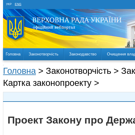
УКР
ENG
Головна
Законотворчість
Законодавство
Очищення вла
Головна
> Законотворчість > За
Картка законопроекту >
Проект Закону про Держ